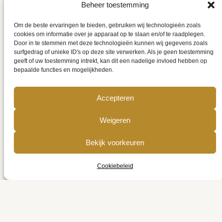
Beheer toestemming
Om de beste ervaringen te bieden, gebruiken wij technologieën zoals
cookies om informatie over je apparaat op te slaan en/of te raadplegen.
Door in te stemmen met deze technologieën kunnen wij gegevens zoals
surfgedrag of unieke ID's op deze site verwerken. Als je geen toestemming
geeft of uw toestemming intrekt, kan dit een nadelige invloed hebben op
bepaalde functies en mogelijkheden.
Accepteren
Verplichtingen rond
belastingaangifte
Weigeren
Bekijk voorkeuren
Belastingen
, 
Starten als vrachtwagenchauffeur
6 februari 2025
Cookiebeleid