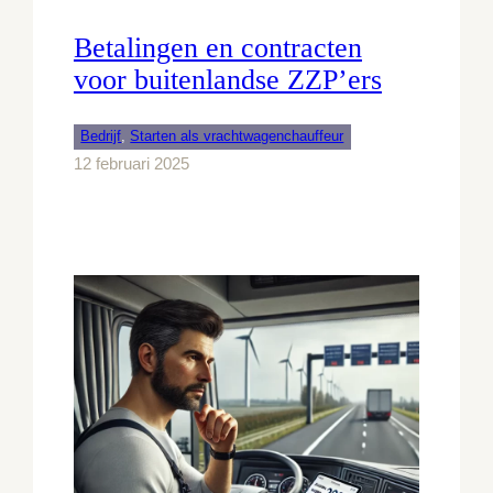
Betalingen en contracten
voor buitenlandse ZZP’ers
Bedrijf
, 
Starten als vrachtwagenchauffeur
12 februari 2025