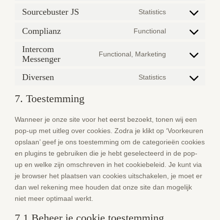
recaptcha
service
to
Sourcebuster JS
Statistics
woocommerce
Consent
service
to
Complianz
Functional
wordpress
Consent
service
to
Intercom
sourcebuster-
Functional, Marketing
Messenger
service
Consent
js
complianz
to
Diversen
Statistics
service
Consent
intercom-
to
7. Toestemming
messenger
service
diversen
Wanneer je onze site voor het eerst bezoekt, tonen wij een
pop-up met uitleg over cookies. Zodra je klikt op ‘Voorkeuren
opslaan’ geef je ons toestemming om de categorieën cookies
en plugins te gebruiken die je hebt geselecteerd in de pop-
up en welke zijn omschreven in het cookiebeleid. Je kunt via
je browser het plaatsen van cookies uitschakelen, je moet er
dan wel rekening mee houden dat onze site dan mogelijk
niet meer optimaal werkt.
7.1 Beheer je cookie toestemming