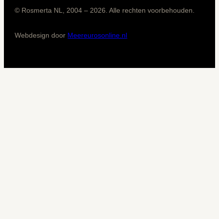
© Rosmerta NL, 2004 – 2026. Alle rechten voorbehouden.
Webdesign door
Meereurosonline.nl