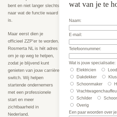
wat van je te h
bent en niet langer slechts
naar wat de functie waard
is.
Naam:
Maar eerst dien je
E-mail:
officieel ZZP’er te worden.
Rosmerta NL is hét adres
Telefoonnummer:
om je op weg te helpen,
Wat is jouw specialisatie:
zodat je blijvend kunt
Elektricien
Lood
genieten van jouw carrière
Dakdekker
Klus
switch. Wij helpen
Schoonmaker
H
startende ondernemers
Vrachtwagenchauffeu
met een professionele
Schilder
Schoon
start en meer
Overig
zichtbaarheid in
Een paar woorden over jez
Nederland.