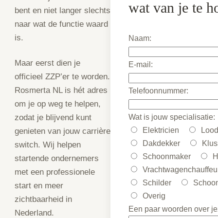
wat van je te h
bent en niet langer slechts
naar wat de functie waard
is.
Naam:
Maar eerst dien je
E-mail:
officieel ZZP’er te worden.
Rosmerta NL is hét adres
Telefoonnummer:
om je op weg te helpen,
Wat is jouw specialisatie:
zodat je blijvend kunt
Elektricien
Lood
genieten van jouw carrière
Dakdekker
Klus
switch. Wij helpen
Schoonmaker
H
startende ondernemers
Vrachtwagenchauffeu
met een professionele
Schilder
Schoon
start en meer
Overig
zichtbaarheid in
Een paar woorden over jez
Nederland.