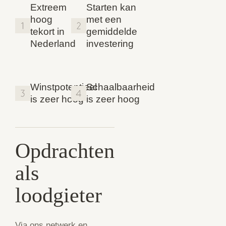
Extreem
Starten kan
hoog
met een
tekort in
gemiddelde
Nederland
investering
Winstpotentieel
Schaalbaarheid
is zeer hoog
is zeer hoog
Opdrachten
als
loodgieter
Via ons netwerk en