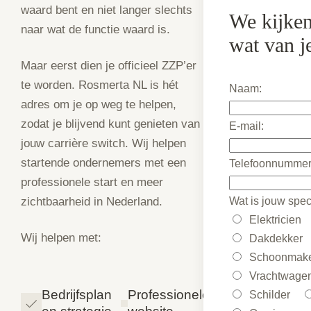
waard bent en niet langer slechts
We kijken
naar wat de functie waard is.
wat van j
Maar eerst dien je officieel ZZP’er
te worden. Rosmerta NL is hét
Naam:
adres om je op weg te helpen,
zodat je blijvend kunt genieten van
E-mail:
jouw carrière switch. Wij helpen
startende ondernemers met een
Telefoonnummer
professionele start en meer
Wat is jouw speci
zichtbaarheid in Nederland.
Elektricien
Wij helpen met:
Dakdekker
Schoonmak
Vrachtwagen
Bedrijfsplan
Professionele
Schilder