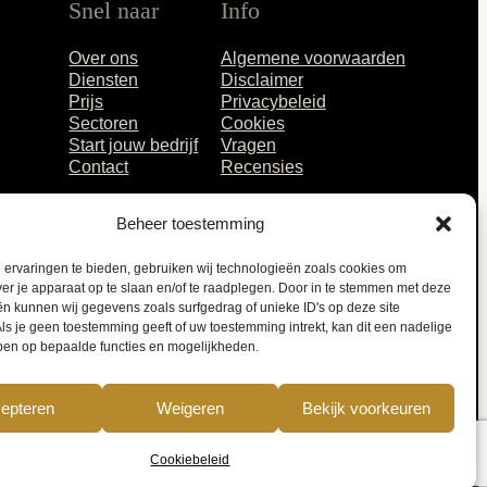
Snel naar
Info
Over ons
Algemene voorwaarden
Diensten
Disclaimer
Prijs
Privacybeleid
Sectoren
Cookies
Start jouw bedrijf
Vragen
Contact
Recensies
Beheer toestemming
ervaringen te bieden, gebruiken wij technologieën zoals cookies om
ver je apparaat op te slaan en/of te raadplegen. Door in te stemmen met deze
n kunnen wij gegevens zoals surfgedrag of unieke ID's op deze site
ls je geen toestemming geeft of uw toestemming intrekt, kan dit een nadelige
ben op bepaalde functies en mogelijkheden.
epteren
Weigeren
Bekijk voorkeuren
Webdesign door
Meereurosonline.nl
Cookiebeleid