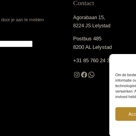
Contact
Agorabaan 15,
n door je aan te melden
8224 JS Lelystad
Postbus 485
8200 AL Lelystad
+31 85 760 24 30
Instagram
Facebook
WhatsApp
Om de beste 
informatie o
technologieë
verwerken. A
invloed heb
Acc